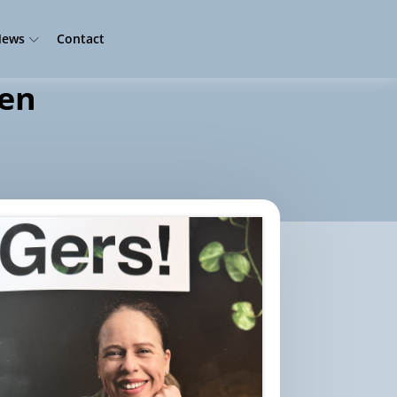
ews
Contact
gen