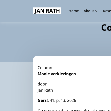
Home
About
Rese
Co
Column
Mooie verkiezingen
door
Jan Rath
Gers!
, 41, p. 13, 2026
De precieze datum weet ik niet meer, m