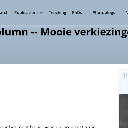
arch
Publications
Teaching
PhDs
Photoblogs
N
lumn -- Mooie verkiezin
aar het moet halverwege de jaren zestig zijn