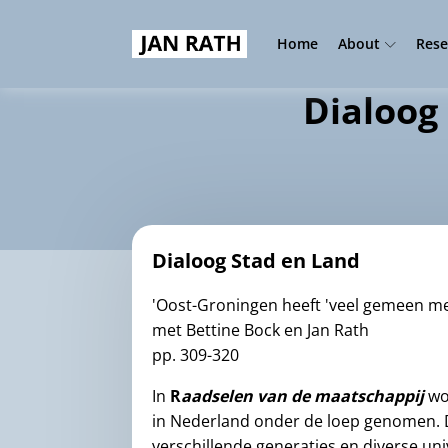
Home
About
Rese
Dialoog 
Dialoog Stad en Land
'Oost-Groningen heeft 'veel gemeen m
met Bettine Bock en Jan Rath
pp. 309-320
In
R
aadselen van de maatschappij
wo
in Nederland onder de loep genomen. 
verschillende generaties en diverse uni