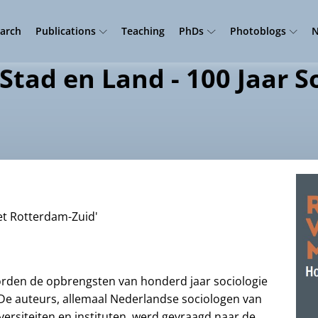
arch
Publications
Teaching
PhDs
Photoblogs
N
Stad en Land - 100 Jaar S
et Rotterdam-Zuid'
rden de opbrengsten van honderd jaar sociologie
De auteurs, allemaal Nederlandse sociologen van
versiteiten en instituten, werd gevraagd naar de