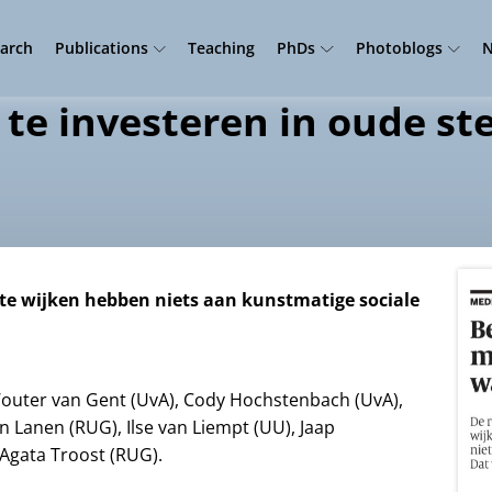
arch
Publications
Teaching
PhDs
Photoblogs
N
 te investeren in oude st
te wijken hebben niets aan kunstmatige sociale
 Wouter van Gent (UvA), Cody Hochstenbach (UvA),
n Lanen (RUG), Ilse van Liempt (UU), Jaap
 Agata Troost (RUG).