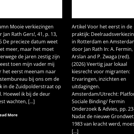
umn Mooie verkiezingen
Artikel Voor het eerst in de
 Jan Rath Gers!, 41, p. 13,
praktijk: Deelraadsverkiezi
6 De precieze datum weet
in Rotterdam en Amsterda
niet meer, maar het moet
door Jan Rath In: A. Fermin, 
erwege de jaren zestig zijn
Arslan and P. Zwaga (red).
eest toen mijn vader mij
(2026) Veertig jaar lokaal
r het eerst meenam naar
kiesrecht voor migranten:
 stembureau bij ons om de
Ervaringen, inzichten en
k in de Zuidpolderstraat op
uitdagingen.
. Hoewel ik bij de deur
Amsterdam/Utrecht: Platf
t wachten, [...]
Sociale Binding/ Fermin
Onderzoek & Advies, pp. 23
ead More
Nadat de nieuwe Grondwet
1983 van kracht werd, moe
[...]