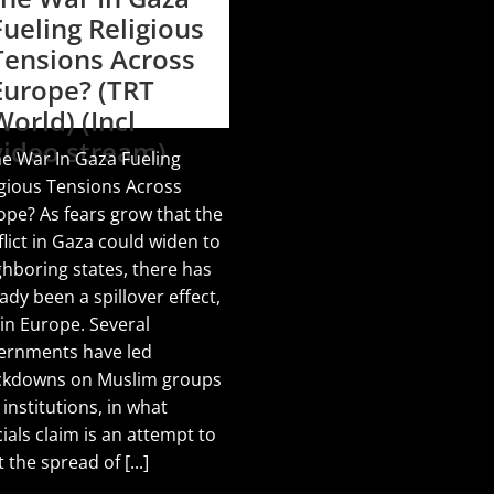
Fueling Religious
Tensions Across
Europe? (TRT
World) (Incl
video stream)
he War In Gaza Fueling
igious Tensions Across
ope? As fears grow that the
lict in Gaza could widen to
ghboring states, there has
ady been a spillover effect,
 in Europe. Several
ernments have led
ckdowns on Muslim groups
institutions, in what
cials claim is an attempt to
t the spread of [...]