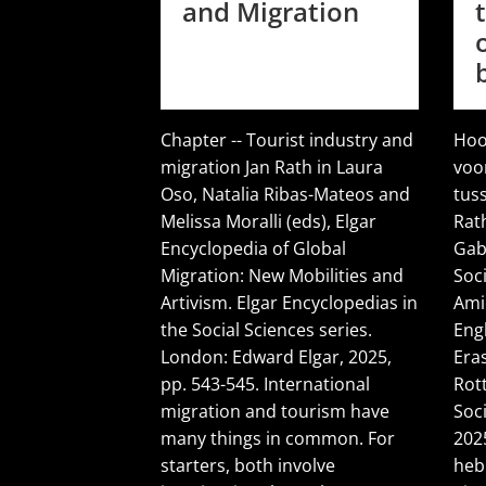
and Migration
Chapter -- Tourist industry and
Hoo
migration Jan Rath in Laura
voo
Oso, Natalia Ribas-Mateos and
tus
Melissa Moralli (eds), Elgar
Rat
Encyclopedia of Global
Gabr
Migration: New Mobilities and
Soci
Artivism. Elgar Encyclopedias in
Ami
the Social Sciences series.
Eng
London: Edward Elgar, 2025,
Era
pp. 543-545. International
Rot
migration and tourism have
Soc
many things in common. For
202
starters, both involve
heb