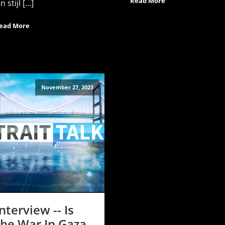
Read More
 stijl [...]
ead More
November 27, 2023
Interview -- Is
the War In Gaza