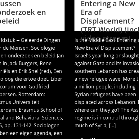
tussen
Entering a New
onderzoek en
Era of
beleid
Displacement?
(TRT World) (inc
video stream)
fdstuk -- Geleerde Dingen
Is the Middle East Entering 
r de Mensen. Sociologie
New Era of Displacement?
sen onderzoek en beleid Jan
Israel's year-long onslaught
h in Jack Burgers, Rene
against Gaza and its invasi
iëls en Erik Snel (red), Een
southern Lebanon has cre
oloog die ertoe doet. Liber
a new refugee wave. More 
corum voor Godfried
a million people, including
bersen. Rotterdam:
Syrian refugees have been
smus Universiteit
displaced across Lebanon. 
terdam, Erasmus School of
where can they go? The As
ial and Behavioral Sciences,
regime is in control throug
5, pp. 131-142. Sociologen
much of Syria, [...]
ben een eigen agenda, een