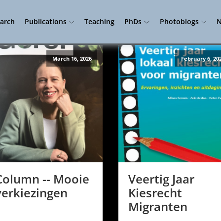
arch
Publications
Teaching
PhDs
Photoblogs
N
March 16, 2026
February 6, 20
Column -- Mooie
Veertig Jaar
verkiezingen
Kiesrecht
Migranten