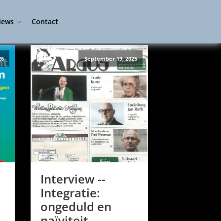
ews
Contact
26
September 19, 2025
Interview --
Integratie:
ongeduld en
naïviteit