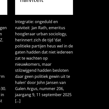
Integratie: ongeduld en
ngen
naïviteit Jan Rath, emeritus
m
hoogleraar urban sociology,
Z.
herinnert zich de tijd ‘dat
politieke partijen heus wel in de
gaten hadden dat niet iedereen
zat te wachten op
nieuwkomers, maar
stilzwijgend hadden besloten
orm
daar geen politiek gewin uit te
halen’ door John Jansen van
-30.
Galen Argus, nummer 206,
 in
jaargang 9, 11 september 2025
st
[...]