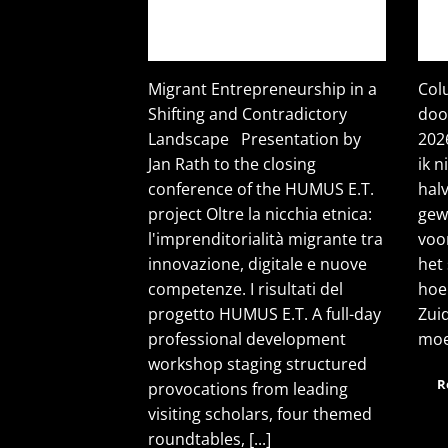
Migrant Entrepreneurship in a
Col
Shifting and Contradictory
door
Landscape Presentation by
202
Jan Rath to the closing
ik 
conference of the HUMUS E.T.
halv
project Oltre la nicchia etnica:
gew
l'imprenditorialità migrante tra
voo
innovazione, digitale e nuove
het
competenze. I risultati del
hoe
progetto HUMUS E.T. A full-day
Zuid
professional development
moes
workshop staging structured
R
provocations from leading
visiting scholars, four themed
roundtables, [...]