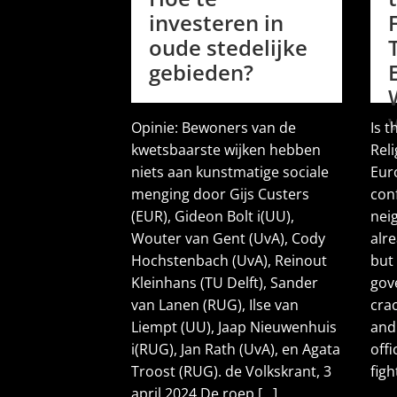
investeren in
oude stedelijke
gebieden?
Opinie: Bewoners van de
Is t
kwetsbaarste wijken hebben
Rel
niets aan kunstmatige sociale
Eur
menging door Gijs Custers
conf
(EUR), Gideon Bolt i(UU),
nei
Wouter van Gent (UvA), Cody
alre
Hochstenbach (UvA), Reinout
but
Kleinhans (TU Delft), Sander
gov
van Lanen (RUG), Ilse van
cra
Liempt (UU), Jaap Nieuwenhuis
and 
i(RUG), Jan Rath (UvA), en Agata
offi
Troost (RUG). de Volkskrant, 3
figh
april 2024 De roep [...]