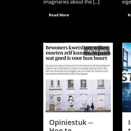
imaginaries about the […]
eigen
Read More
R
April 3, 2024
Opiniestuk --
Hoe te