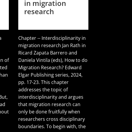
in migration
research
l
a
Chapter -- Interdisciplinarity in
migration research Jan Rath in
Ricard Zapata Barrero and
on of
Daniela Vintila (eds), How to do
ated
Migration Research? Edward
than
Elgar Publishing series, 2024,
pp. 17-23. This chapter
addresses the topic of
But,
interdisciplinarity and argues
sad
that migration research can
hout
only be done fruitfully when
researchers cross disciplinary
boundaries. To begin with, the