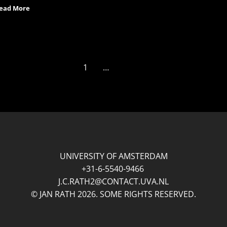
ead More
1
2
3
…
7
Next »
UNIVERSITY OF AMSTERDAM
+31-6-5540-9466
J.C.RATH2@CONTACT.UVA.NL
© JAN RATH 2026. SOME RIGHTS RESERVED.